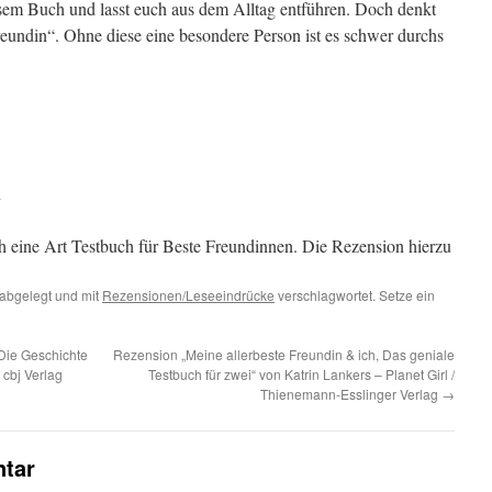
iesem Buch und lasst euch aus dem Alltag entführen. Doch denkt
eundin“. Ohne diese eine besondere Person ist es schwer durchs
n
h eine Art Testbuch für Beste Freundinnen. Die Rezension hierzu
abgelegt und mit
Rezensionen/Leseeindrücke
verschlagwortet. Setze ein
Die Geschichte
Rezension „Meine allerbeste Freundin & ich, Das geniale
 cbj Verlag
Testbuch für zwei“ von Katrin Lankers – Planet Girl /
Thienemann-Esslinger Verlag
→
tar