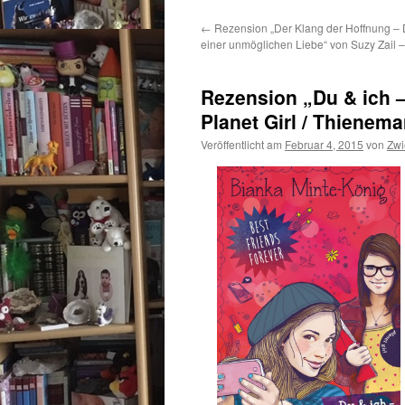
←
Rezension „Der Klang der Hoffnung – 
einer unmöglichen Liebe“ von Suzy Zail –
Rezension „Du & ich –
Planet Girl / Thienem
Veröffentlicht am
Februar 4, 2015
von
Zwi