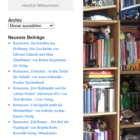
Herzlich Willkommen!
Archiv
Archiv
Neueste Beiträge
Rezension „Sie brachten uns
Hoffnung: Die Geschichte von
Edward Galinski und Mala
Zimetbaum“ von Reiner Engelmann –
cbt Verlag
Rezension „Grenzfall – In den Tiefen
der Schuld“ von Anna Schneider –
Fischer Taschenbuch
Rezension „Der Highlander und die
schöne Nonne“ (Historical 401) von
Terri Brisbin – Cora Verlag
Rezension „Und täglich grüßt die
MörderMitzi“ von Isabella Archan –
Emons Verlag
Rezension „Eifelfrauen – Der Ruf der
Nachtigall“ von Brigitte Riebe –
Rowohlt Verlag (Wunderlich)