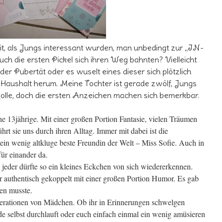
eit, als Jungs interessant wurden, man unbedingt zur „IN-
ch die ersten Pickel sich ihren Weg bahnten? Vielleicht
n der Pubertät oder es wuselt eines dieser sich plötzlich
aushalt herum. Meine Tochter ist gerade zwölf, Jungs
olle, doch die ersten Anzeichen machen sich bemerkbar.
he 13jährige. Mit einer großen Portion Fantasie, vielen Träumen
rt sie uns durch ihren Alltag. Immer mit dabei ist die
n wenig altkluge beste Freundin der Welt – Miss Sofie. Auch in
für einander da.
d jeder dürfte so ein kleines Eckchen von sich wiedererkennen.
r authentisch gekoppelt mit einer großen Portion Humor. Es gab
hen musste.
enerationen von Mädchen. Ob ihr in Erinnerungen schwelgen
de selbst durchlauft oder euch einfach einmal ein wenig amüsieren