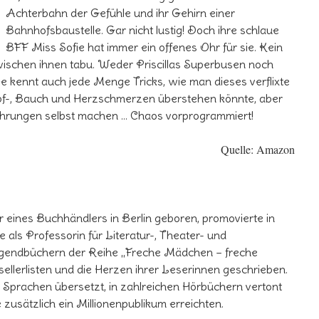
Achterbahn der Gefühle und ihr Gehirn einer
Bahnhofsbaustelle. Gar nicht lustig! Doch ihre schlaue
BFF Miss Sofie hat immer ein offenes Ohr für sie. Kein
wischen ihnen tabu. Weder Priscillas Superbusen noch
e kennt auch jede Menge Tricks, wie man dieses verflixte
opf-, Bauch und Herzschmerzen überstehen könnte, aber
rfahrungen selbst machen … Chaos vorprogrammiert!
Quelle: Amazon
 eines Buchhändlers in Berlin geboren, promovierte in
e als Professorin für Literatur-, Theater- und
ugendbüchern der Reihe „Freche Mädchen – freche
tsellerlisten und die Herzen ihrer Leserinnen geschrieben.
Sprachen übersetzt, in zahlreichen Hörbüchern vertont
e zusätzlich ein Millionenpublikum erreichten.