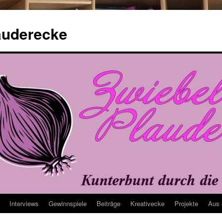
auderecke
Interviews
Gewinnspiele
Beiträge
Kreativecke
Projekte
Aus 