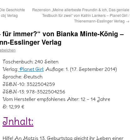
Die Geschichte
Rezension „Meine allerbeste Freundin & ich, Das geniale
 cbj Verlag
Testbuch für zwei“ von Katrin Lankers – Planet Girl /
Thienemann-Esslinger Verlag
→
 für immer?“ von Bianka Minte-König –
ann-Esslinger Verlag
ebelchen
Taschenbuch: 240 Seiten
Verlag:
Planet Girl
; Auflage: 1. (17. September 2014)
Sprache: Deutsch
ISBN-10: 3522504259
ISBN-13: 978-3522504256
Vom Hersteller empfohlenes Alter: 12 – 14 Jahre
D: 12,99 €
Inhalt:
Hilfe! An Motzis 13. Geburtstag gleicht ihr Leben einer