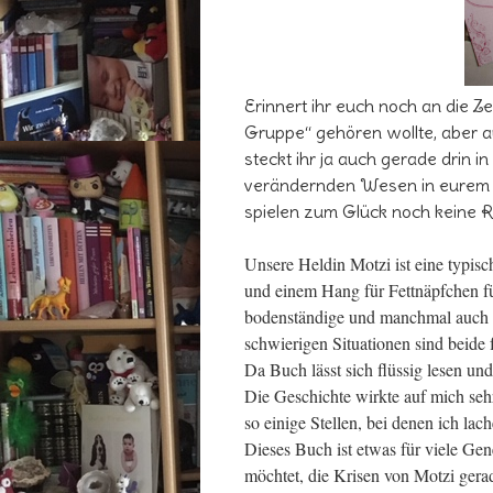
Erinnert ihr euch noch an die Z
Gruppe“ gehören wollte, aber au
steckt ihr ja auch gerade drin i
verändernden Wesen in eurem H
spielen zum Glück noch keine R
Unsere Heldin Motzi ist eine typisc
und einem Hang für Fettnäpfchen füh
bodenständige und manchmal auch ei
schwierigen Situationen sind beide 
Da Buch lässt sich flüssig lesen un
Die Geschichte wirkte auf mich seh
so einige Stellen, bei denen ich lac
Dieses Buch ist etwas für viele G
möchtet, die Krisen von Motzi gera