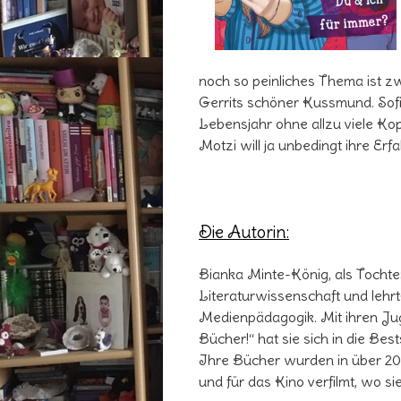
noch so peinliches Thema ist z
Gerrits schöner Kussmund. Sofi
Lebensjahr ohne allzu viele K
Motzi will ja unbedingt ihre E
Die Autorin:
Bianka Minte-König, als Tochter
Literaturwissenschaft und lehrt
Medienpädagogik. Mit ihren J
Bücher!“ hat sie sich in die Bes
Ihre Bücher wurden in über 20 
und für das Kino verfilmt, wo si