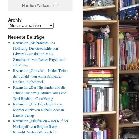
Herzlich Willkommen!
Archiv
Archiv
Neueste Beiträge
Rezension „Sie brachten uns
Hoffnung: Die Geschichte von
Edward Galinski und Mala
Zimetbaum“ von Reiner Engelmann –
cbt Verlag
Rezension „Grenzfall – In den Tiefen
der Schuld“ von Anna Schneider –
Fischer Taschenbuch
Rezension „Der Highlander und die
schöne Nonne“ (Historical 401) von
Terri Brisbin – Cora Verlag
Rezension „Und täglich grüßt die
MörderMitzi“ von Isabella Archan –
Emons Verlag
Rezension „Eifelfrauen – Der Ruf der
Nachtigall“ von Brigitte Riebe –
Rowohlt Verlag (Wunderlich)