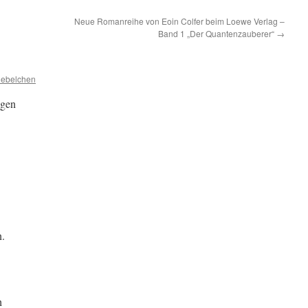
Neue Romanreihe von Eoin Colfer beim Loewe Verlag –
Band 1 „Der Quantenzauberer“
→
iebelchen
ugen
.
h