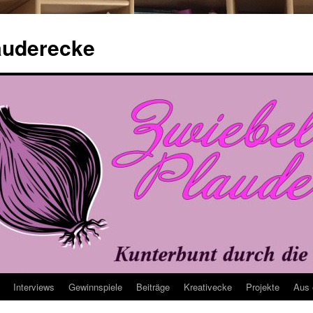
auderecke
Interviews
Gewinnspiele
Beiträge
Kreativecke
Projekte
Aus 