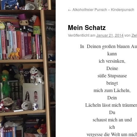
←
Alkoholfreier Punsch – Kinderpunsch
Mein Schatz
Veröffentlicht am
Januar 21, 2014
von
Zw
In Deinen großen blauen A
kann
ich versinken,
Deine
süße Stupsnase
bringt
mich zum Lächeln,
Dein
Lächeln lässt mich träumen
Du
schaust mich an und
ich
vergesse die Welt um mic