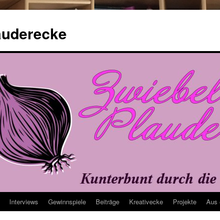
auderecke
Interviews
Gewinnspiele
Beiträge
Kreativecke
Projekte
Aus 