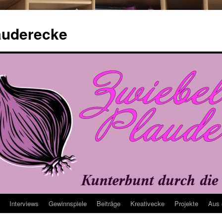
auderecke
Interviews
Gewinnspiele
Beiträge
Kreativecke
Projekte
Aus 