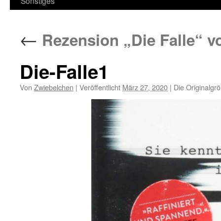
Sonstiges
←
Rezension „Die Falle“ v
Die-Falle1
Von
Zwiebelchen
|
Veröffentlicht
März 27, 2020
|
Die Originalgr