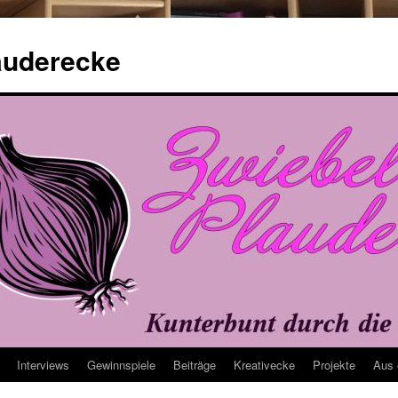
auderecke
Interviews
Gewinnspiele
Beiträge
Kreativecke
Projekte
Aus 