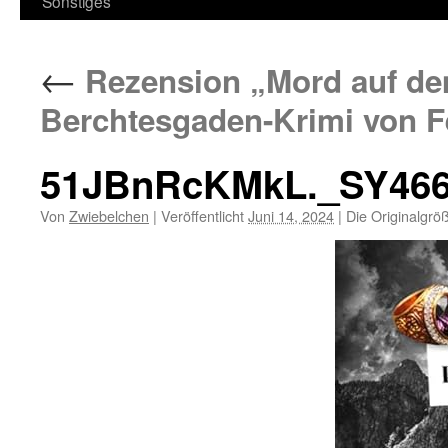
Sonstiges
←
Rezension „Mord auf de
Berchtesgaden-Krimi von Fe
51JBnRcKMkL._SY46
Von
Zwiebelchen
|
Veröffentlicht
Juni 14, 2024
|
Die Originalgrö