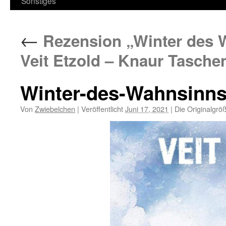
Sonstiges
←
Rezension „Winter des Wa
Veit Etzold – Knaur Tasch
Winter-des-Wahnsinn
Von
Zwiebelchen
|
Veröffentlicht
Juni 17, 2021
|
Die Originalgrö