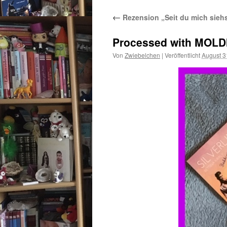
←
Rezension „Seit du mich siehst
Processed with MOLD
Von
Zwiebelchen
|
Veröffentlicht
August 3