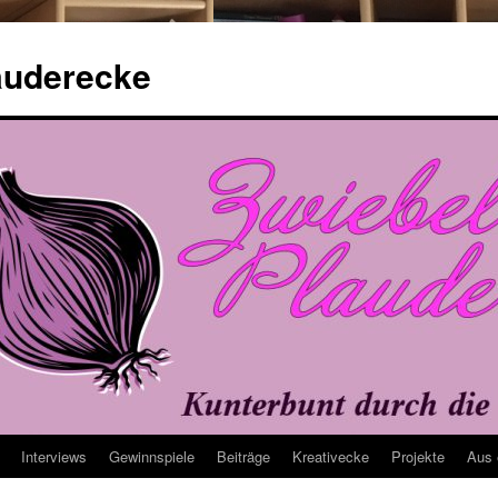
auderecke
Interviews
Gewinnspiele
Beiträge
Kreativecke
Projekte
Aus 