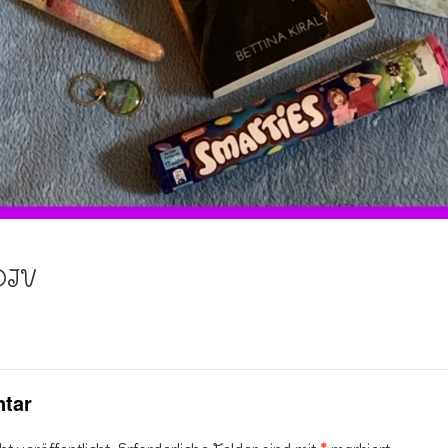
DIV
tar