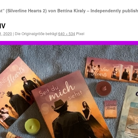
“ (Silverline Hearts 2) von Bettina Kiraly – Independently publi
IV
1, 2020
|
Die Originalgröße beträgt
640 × 534
Pixel