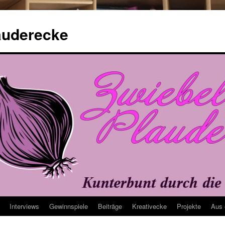
auderecke
Interviews
Gewinnspiele
Beiträge
Kreativecke
Projekte
Aus 