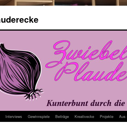
auderecke
Interviews
Gewinnspiele
Beiträge
Kreativecke
Projekte
Aus 