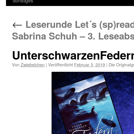
Sonstiges
←
Leserunde Let´s (sp)rea
Sabrina Schuh – 3. Leseabs
UnterschwarzenFeder
Von
Zwiebelchen
|
Veröffentlicht
Februar 3, 2019
|
Die Originalg