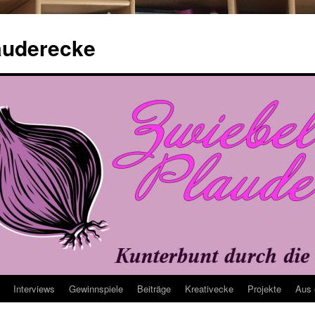
auderecke
Interviews
Gewinnspiele
Beiträge
Kreativecke
Projekte
Aus 