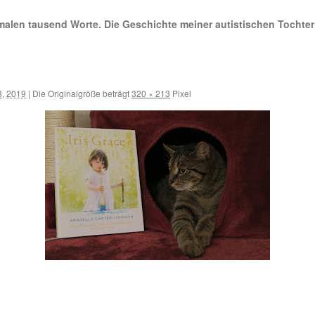
 malen tausend Worte. Die Geschichte meiner autistischen Tochter
3, 2019
|
Die Originalgröße beträgt
320 × 213
Pixel