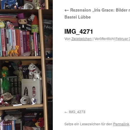
←
Rezension „Iris Grace: Bilder
Bastei Lübbe
IMG_4271
Von
Zwiebelchen
|
Veröffentlicht
Februar 
IMG_4273
Setze ein Lesezeichen für den
Permalink
.