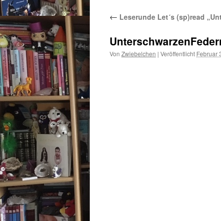
←
Leserunde Let´s (sp)read „Un
UnterschwarzenFeder
Von
Zwiebelchen
|
Veröffentlicht
Februar 