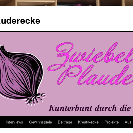
auderecke
Interviews
Gewinnspiele
Beiträge
Kreativecke
Projekte
Aus 