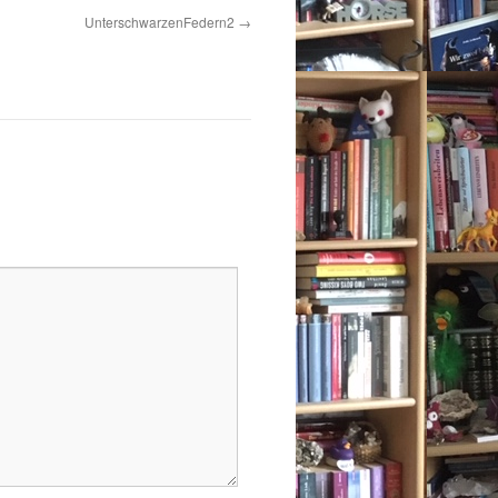
UnterschwarzenFedern2