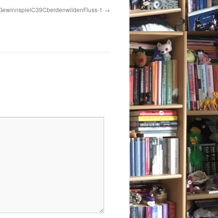
GewinnspielC39CberdenwildenFluss-1