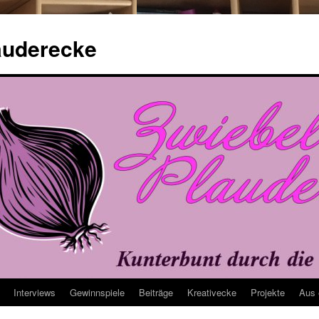
auderecke
Interviews
Gewinnspiele
Beiträge
Kreativecke
Projekte
Aus 