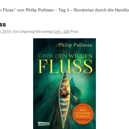
en Fluss“ von Philip Pullman – Tag 3 – Rundreise durch die Handl
ss
3, 2019
|
Die Originalgröße beträgt
218 × 320
Pixel