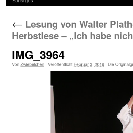
Sonstiges
←
Lesung von Walter Plathe
Herbstlese – „Ich habe nic
IMG_3964
Von
Zwiebelchen
|
Veröffentlicht
Februar 3, 2019
|
Die Originalg