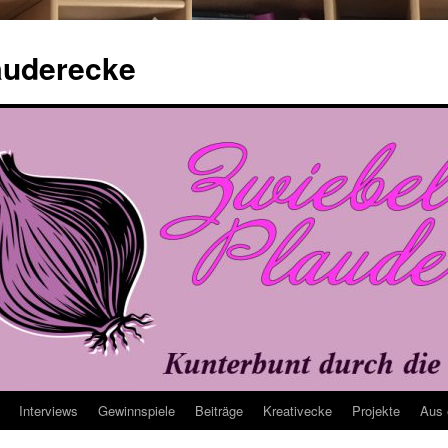
auderecke
Interviews
Gewinnspiele
Beiträge
Kreativecke
Projekte
Aus 