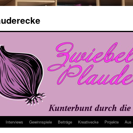
auderecke
Interviews
Gewinnspiele
Beiträge
Kreativecke
Projekte
Aus 