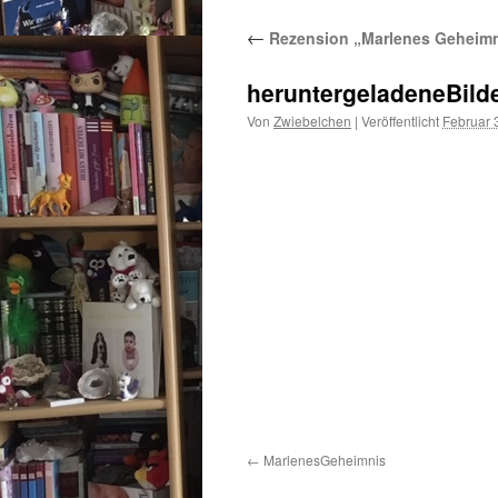
←
Rezension „Marlenes Geheimnis
heruntergeladeneBild
Von
Zwiebelchen
|
Veröffentlicht
Februar 
MarlenesGeheimnis