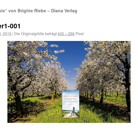
“ von Brigitte Riebe – Diana Verlag
er1-001
3, 2019
|
Die Originalgröße beträgt
400 × 266
Pixel