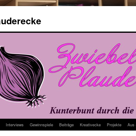
auderecke
Interviews
Gewinnspiele
Beiträge
Kreativecke
Projekte
Aus 