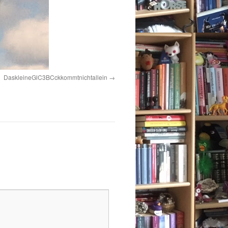
DaskleineGlC3BCckkommtnichtallein