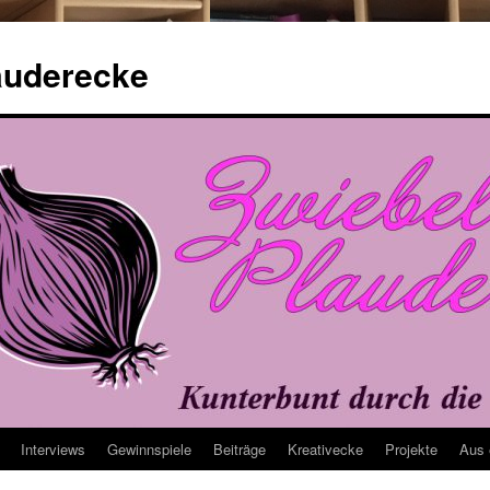
auderecke
Interviews
Gewinnspiele
Beiträge
Kreativecke
Projekte
Aus 